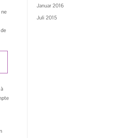
Januar 2016
e ne
Juli 2015
 de
 à
mpte
on