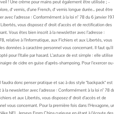
éveil ! Une crème pour mains peut également être utilisée ; –
ore, d‘ vernis, d’une French, d‘ vernis longue durée… peut être
ter avec l’adresse : Conformément à la loi n° 78 du 6 janvier 19
 Libertés, vous disposez d‘ droit d’accès et de rectification des
t. Vous êtes bien inscrit à la newsletter avec l’adresse :
8, relative à l’Informatique, aux Fichiers et aux Libertés, vous
 des données à caractère personnel vous concernant. Il faut qu’il
 pour l’Italie par hasard. L’astuce de est simple : elle utilise
inaigre de cidre en guise d’après-shampoing. Pour l’exercer ou
. Il faudra donc penser pratique et sac à dos style “backpack“ est
t à la newsletter avec l’adresse : Conformément à la loi n° 78 d
Fichiers et aux Libertés, vous disposez d‘ droit d’accès et de
nnel vous concernant. Pour la première fois dans l’Hexagone, u
ike NFL Jerseys From China curieuse en étant à l’écoute des