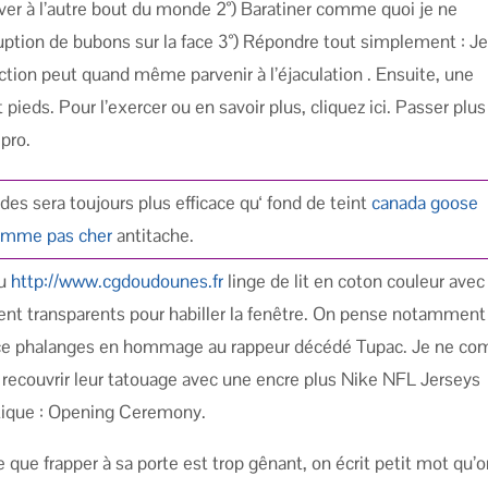
uver à l’autre bout du monde 2°) Baratiner comme quoi je ne
ruption de bubons sur la face 3°) Répondre tout simplement : J
ction peut quand même parvenir à l’éjaculation . Ensuite, une
pieds. Pour l’exercer ou en savoir plus, cliquez ici. Passer plus
pro.
es sera toujours plus efficace qu‘ fond de teint
canada goose
emme pas cher
antitache.
du
http://www.cgdoudounes.fr
linge de lit en coton couleur avec
ent transparents pour habiller la fenêtre. On pense notamment
ance phalanges en hommage au rappeur décédé Tupac. Je ne co
recouvrir leur tatouage avec une encre plus Nike NFL Jerseys
utique : Opening Ceremony.
e que frapper à sa porte est trop gênant, on écrit petit mot qu’