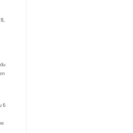
78,
 du
 en
u 6
ne